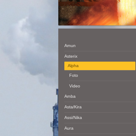
Amun
Asterix
Alpha
Foto
Video
Amba
Asta/Kira
Assi/Nika
Aura