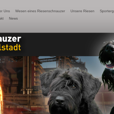
er Uns
Wesen eines Riesenschnauzer
Unsere Riesen
Sporter
kt
News