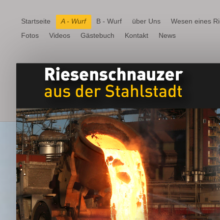
Startseite
A - Wurf
B - Wurf
über Uns
Wesen eines R
Fotos
Videos
Gästebuch
Kontakt
News