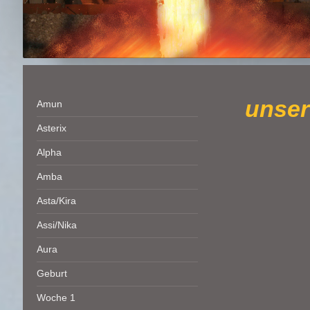
unser
Amun
Asterix
Alpha
Amba
Asta/Kira
Assi/Nika
Aura
Geburt
Woche 1