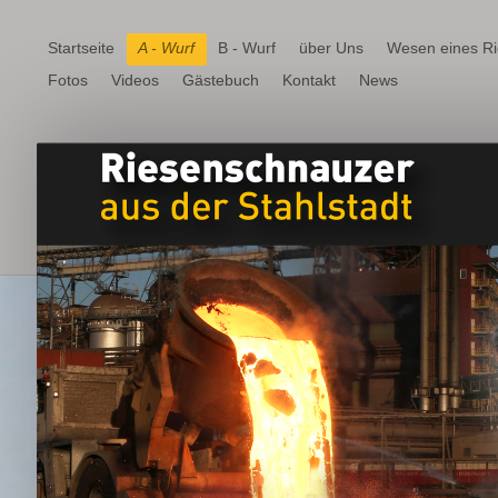
Startseite
A - Wurf
B - Wurf
über Uns
Wesen eines R
Fotos
Videos
Gästebuch
Kontakt
News