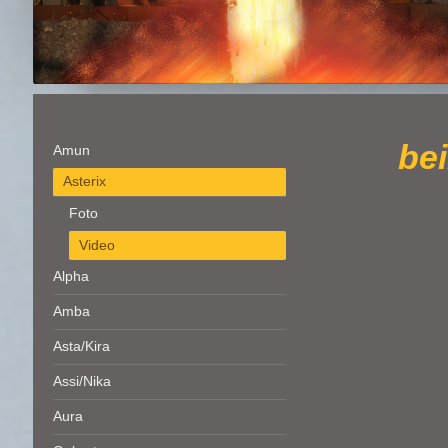
be
Amun
Asterix
Foto
Video
Alpha
Amba
Asta/Kira
Assi/Nika
Aura