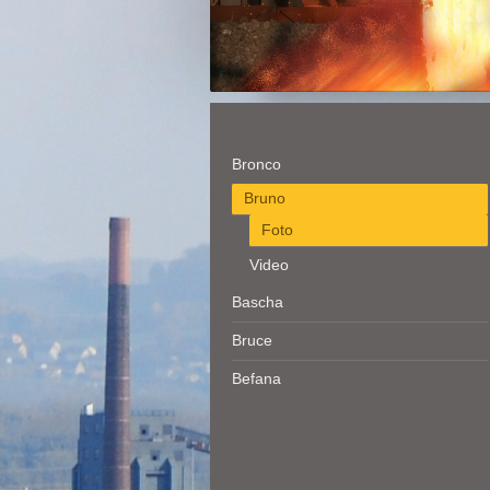
Bronco
Bruno
Foto
Video
Bascha
Bruce
Befana