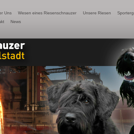
er Uns
Wesen eines Riesenschnauzer
Unsere Riesen
Sporter
kt
News